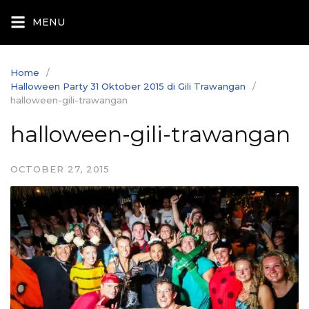
Skip
MENU
to
content
Home
Halloween Party 31 Oktober 2015 di Gili Trawangan
halloween-gili-trawangan
halloween-gili-trawangan
OCTOBER 27, 2015