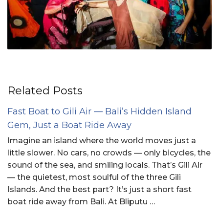
Related Posts
Fast Boat to Gili Air — Bali’s Hidden Island
Gem, Just a Boat Ride Away
Imagine an island where the world moves just a
little slower. No cars, no crowds — only bicycles, the
sound of the sea, and smiling locals. That’s Gili Air
— the quietest, most soulful of the three Gili
Islands. And the best part? It’s just a short fast
boat ride away from Bali. At Bliputu …