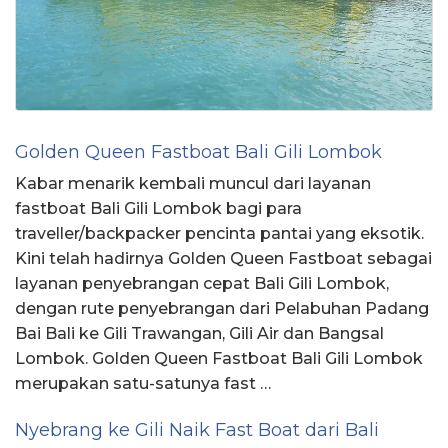
Golden Queen Fastboat Bali Gili Lombok
Kabar menarik kembali muncul dari layanan
fastboat Bali Gili Lombok bagi para
traveller/backpacker pencinta pantai yang eksotik.
Kini telah hadirnya Golden Queen Fastboat sebagai
layanan penyebrangan cepat Bali Gili Lombok,
dengan rute penyebrangan dari Pelabuhan Padang
Bai Bali ke Gili Trawangan, Gili Air dan Bangsal
Lombok. Golden Queen Fastboat Bali Gili Lombok
merupakan satu-satunya fast …
Nyebrang ke Gili Naik Fast Boat dari Bali