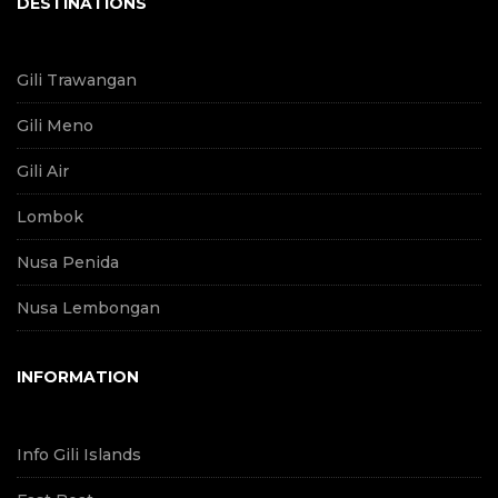
DESTINATIONS
Gili Trawangan
Gili Meno
Gili Air
Lombok
Nusa Penida
Nusa Lembongan
INFORMATION
Info Gili Islands