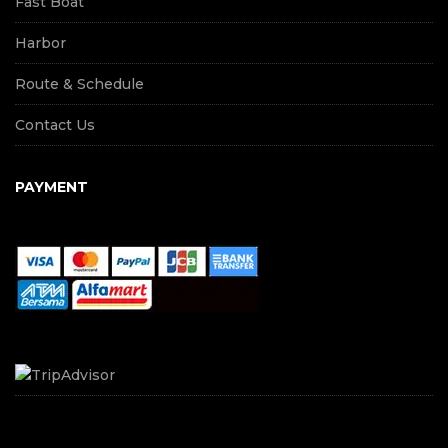
Fast Boat
Harbor
Route & Schedule
Contact Us
PAYMENT