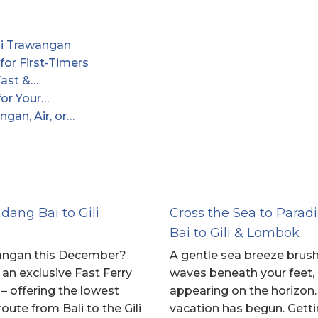
ili Trawangan
for First-Timers
Fast &…
 for Your…
ngan, Air, or…
ang Bai to Gili
Cross the Sea to Para
Bai to Gili & Lombok
awangan this December?
A gentle sea breeze brush
 an exclusive Fast Ferry
waves beneath your feet, a
 offering the lowest
appearing on the horizon
route from Bali to the Gili
vacation has begun. Getti