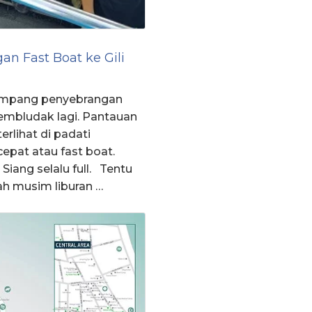
 Fast Boat ke Gili
enumpang penyebrangan
membludak lagi. Pantauan
rlihat di padati
epat atau fast boat.
Siang selalu full. Tentu
ah musim liburan …