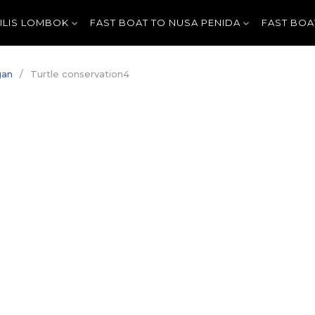
GILIS LOMBOK
FAST BOAT TO NUSA PENIDA
FAST BOA
gan
Turtle conservation4