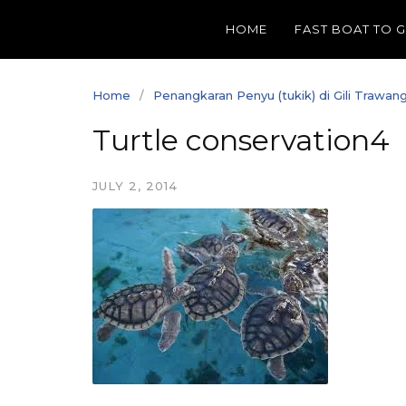
Skip
HOME
FAST BOAT TO 
to
content
Home
Penangkaran Penyu (tukik) di Gili Trawan
Turtle conservation4
JULY 2, 2014