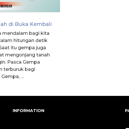
elah di Buka Kembali
 mendalam bagi kita
lam hitungan detik
Saat itu gempa juga
uat mengonjang tanah
gin. Pasca Gempa
 terburuk bagi
a Gempa, …
INFORMATION
P