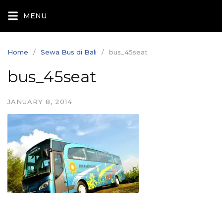
Skip
MENU
to
content
Home
Sewa Bus di Bali
bus_45seat
bus_45seat
JANUARY 8, 2014