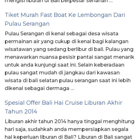
mengisi liburan di Bali berpesiar seharian …
Tiket Murah Fast Boat Ke Lembongan Dari
Pulau Serangan
Pulau Serangan di kenal sebagai desa wisata
permainan air yang cukup di kenal bagi kalangan
wisatawan yang sedang berlibur di bali. Pulau yang
menawarkan nuansa pesisir pantai sangat menarik
untuk anda kunjungi saat ini. Selain keberadaan
pulau sangat mudah di jangkau dari kawasan
wisata di bali selatan pulau serangan saat ini lebih
dikenal sebagai dermaga …
Spesial Offer Bali Hai Cruise Liburan Akhir
Tahun 2014
Liburan akhir tahun 2014 hanya tinggal menghitung
hari saja, sudahkah anda mempersiapkan segala
hal keperluan liburan di Bali? Liburan di Bali sangat