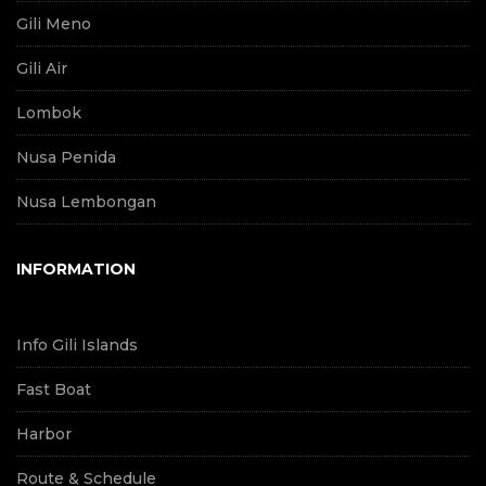
Gili Meno
Gili Air
Lombok
Nusa Penida
Nusa Lembongan
INFORMATION
Info Gili Islands
Fast Boat
Harbor
Route & Schedule