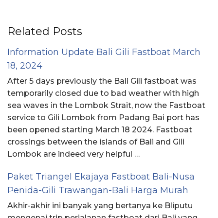
Related Posts
Information Update Bali Gili Fastboat March
18, 2024
After 5 days previously the Bali Gili fastboat was
temporarily closed due to bad weather with high
sea waves in the Lombok Strait, now the Fastboat
service to Gili Lombok from Padang Bai port has
been opened starting March 18 2024. Fastboat
crossings between the islands of Bali and Gili
Lombok are indeed very helpful …
Paket Triangel Ekajaya Fastboat Bali-Nusa
Penida-Gili Trawangan-Bali Harga Murah
Akhir-akhir ini banyak yang bertanya ke Bliputu
mengenai trip perjalanan fastboat dari Bali yang