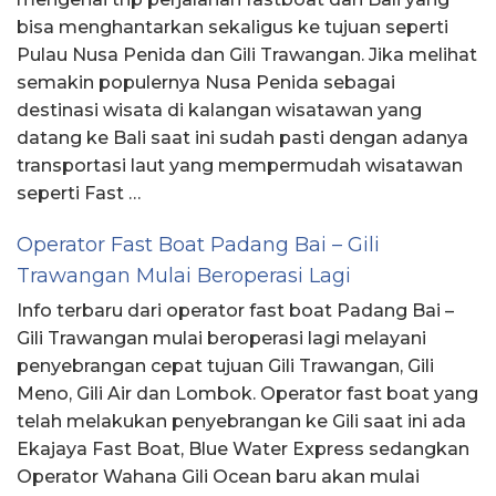
bisa menghantarkan sekaligus ke tujuan seperti
Pulau Nusa Penida dan Gili Trawangan. Jika melihat
semakin populernya Nusa Penida sebagai
destinasi wisata di kalangan wisatawan yang
datang ke Bali saat ini sudah pasti dengan adanya
transportasi laut yang mempermudah wisatawan
seperti Fast …
Operator Fast Boat Padang Bai – Gili
Trawangan Mulai Beroperasi Lagi
Info terbaru dari operator fast boat Padang Bai –
Gili Trawangan mulai beroperasi lagi melayani
penyebrangan cepat tujuan Gili Trawangan, Gili
Meno, Gili Air dan Lombok. Operator fast boat yang
telah melakukan penyebrangan ke Gili saat ini ada
Ekajaya Fast Boat, Blue Water Express sedangkan
Operator Wahana Gili Ocean baru akan mulai