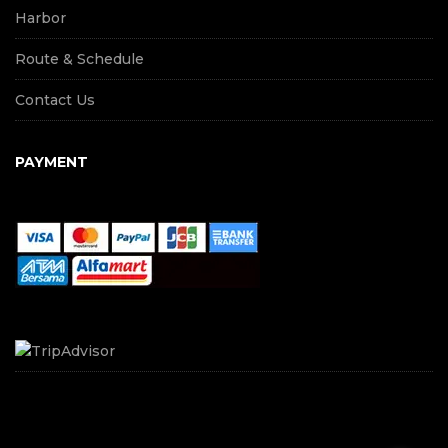
Harbor
Route & Schedule
Contact Us
PAYMENT