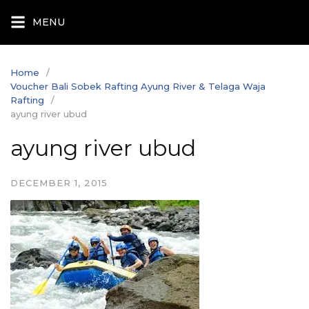
Skip
MENU
to
content
Home
Voucher Bali Sobek Rafting Ayung River & Telaga Waja
Rafting
ayung river ubud
ayung river ubud
DECEMBER 1, 2015