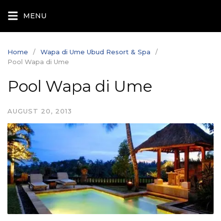
Skip
MENU
to
content
Home
Wapa di Ume Ubud Resort & Spa
Pool Wapa di Ume
Pool Wapa di Ume
AUGUST 20, 2013