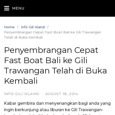
Skip
MENU
to
content
Home
Info Gili Island
Penyembrangan Cepat Fast Boat Bali ke Gili Trawangan
Telah di Buka Kembali
Penyembrangan Cepat
Fast Boat Bali ke Gili
Trawangan Telah di Buka
Kembali
INFO GILI ISLAND
·
AUGUST 18, 2014
Kabar gembira dan menyenangkan bagi anda yang
ingin berkunjung atau liburan ke Gili Trawangan-