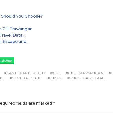
and Should You Choose?
o Gili Trawangan
Travel Data,…
cal Escape and…
atsApp
#FAST BOAT KE GILI
#GILI
#GILI TRAWANGAN
#
ILI
#SEPEDA DI GILI
#TIKET
#TIKET FAST BOAT
equired fields are marked
*