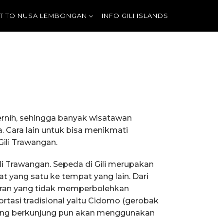
T TO NUSA LEMBONGAN
INFO GILI ISLANDS
 jernih, sehingga banyak wisatawan
. Cara lain untuk bisa menikmati
Gili Trawangan.
li Trawangan. Sepeda di Gili merupakan
at yang satu ke tempat yang lain. Dari
aturan yang tidak memperbolehkan
portasi tradisional yaitu Cidomo (gerobak
n yang berkunjung pun akan menggunakan