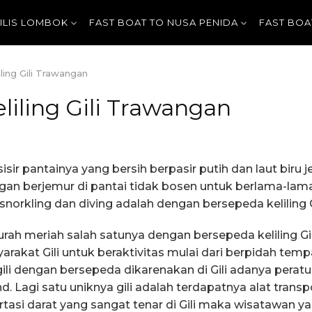
GILIS LOMBOK
FAST BOAT TO NUSA PENIDA
FAST BOA
ing Gili Trawangan
liling Gili Trawangan
sir pantainya yang bersih berpasir putih dan laut biru
gan berjemur di pantai tidak bosen untuk berlama-lama
snorkling dan diving adalah dengan bersepeda keliling 
rah meriah salah satunya dengan bersepeda keliling Gi
arakat Gili untuk beraktivitas mulai dari berpidah temp
 gili dengan bersepeda dikarenakan di Gili adanya per
nd. Lagi satu uniknya gili adalah terdapatnya alat trans
portasi darat yang sangat tenar di Gili maka wisatawa