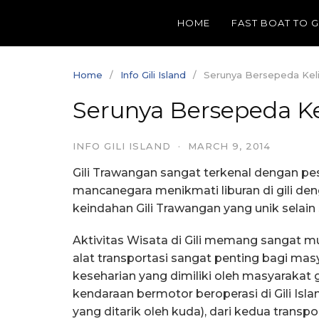
Skip
HOME
FAST BOAT TO 
to
content
Home
Info Gili Island
Serunya Bersepeda Kelil
Serunya Bersepeda Ke
INFO GILI ISLAND
·
MARCH 9, 2014
Gili Trawangan sangat terkenal dengan pesi
mancanegara menikmati liburan di gili den
keindahan Gili Trawangan yang unik selain 
Aktivitas Wisata di Gili memang sangat mu
alat transportasi sangat penting bagi masy
keseharian yang dimiliki oleh masyarakat
kendaraan bermotor beroperasi di Gili Isla
yang ditarik oleh kuda), dari kedua trans