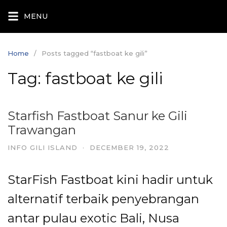
Skip
MENU
to
content
Home
Posts tagged “fastboat ke gili”
Tag:
fastboat ke gili
Starfish Fastboat Sanur ke Gili
Trawangan
INFO GILI ISLAND
·
DECEMBER 19, 2022
StarFish Fastboat kini hadir untuk
alternatif terbaik penyebrangan
antar pulau exotic Bali, Nusa