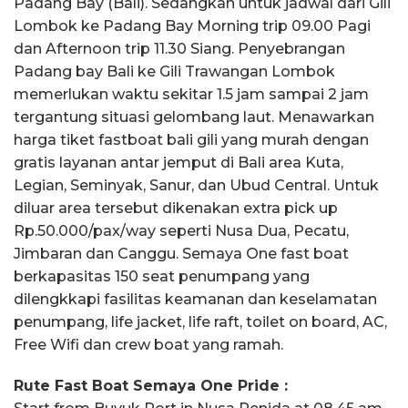
Padang Bay (Bali). Sedangkan untuk jadwal dari Gili
Lombok ke Padang Bay Morning trip 09.00 Pagi
dan Afternoon trip 11.30 Siang. Penyebrangan
Padang bay Bali ke Gili Trawangan Lombok
memerlukan waktu sekitar 1.5 jam sampai 2 jam
tergantung situasi gelombang laut. Menawarkan
harga tiket fastboat bali gili yang murah dengan
gratis layanan antar jemput di Bali area Kuta,
Legian, Seminyak, Sanur, dan Ubud Central. Untuk
diluar area tersebut dikenakan extra pick up
Rp.50.000/pax/way seperti Nusa Dua, Pecatu,
Jimbaran dan Canggu. Semaya One fast boat
berkapasitas 150 seat penumpang yang
dilengkkapi fasilitas keamanan dan keselamatan
penumpang, life jacket, life raft, toilet on board, AC,
Free Wifi dan crew boat yang ramah.
Rute Fast Boat Semaya One Pride :