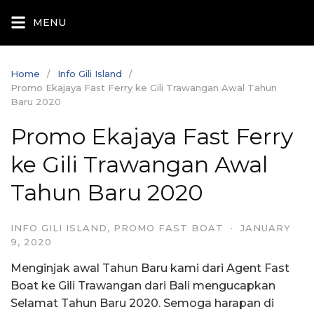
Skip
MENU
to
content
Home
Info Gili Island
Promo Ekajaya Fast Ferry ke Gili Trawangan Awal Tahun
Baru 2020
Promo Ekajaya Fast Ferry
ke Gili Trawangan Awal
Tahun Baru 2020
INFO GILI ISLAND
,
PROMO FAST BOAT
·
JANUARY
9, 2020
Menginjak awal Tahun Baru kami dari Agent Fast
Boat ke Gili Trawangan dari Bali mengucapkan
Selamat Tahun Baru 2020. Semoga harapan di