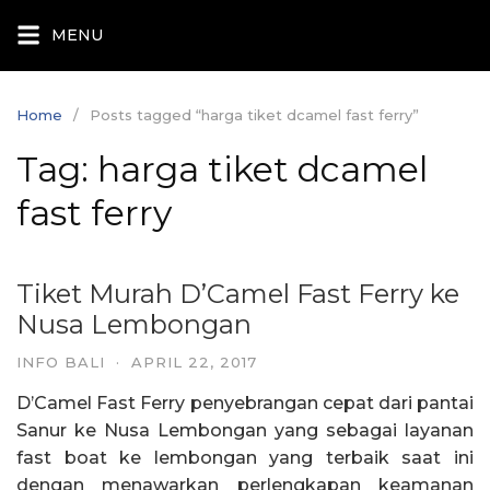
Skip
MENU
to
content
Home
Posts tagged “harga tiket dcamel fast ferry”
Tag:
harga tiket dcamel
fast ferry
Tiket Murah D’Camel Fast Ferry ke
Nusa Lembongan
INFO BALI
·
APRIL 22, 2017
D’Camel Fast Ferry penyebrangan cepat dari pantai
Sanur ke Nusa Lembongan yang sebagai layanan
fast boat ke lembongan yang terbaik saat ini
dengan menawarkan perlengkapan keamanan