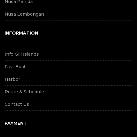
Nusa Penida
Nusa Lembongan
INFORMATION
Info Gili Islands
Fast Boat
Harbor
Route & Schedule
Contact Us
PAYMENT