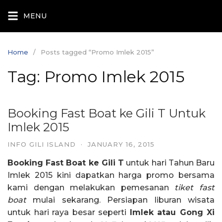
Skip
MENU
to
content
Home
Posts tagged “Promo Imlek 2015”
Tag:
Promo Imlek 2015
Booking Fast Boat ke Gili T Untuk
Imlek 2015
INFO GILI ISLAND
·
JANUARY 16, 2015
Booking Fast Boat ke Gili T
untuk hari Tahun Baru
Imlek 2015 kini dapatkan harga promo bersama
kami dengan melakukan pemesanan
tiket fast
boat
mulai sekarang. Persiapan liburan wisata
untuk hari raya besar seperti
Imlek atau Gong Xi