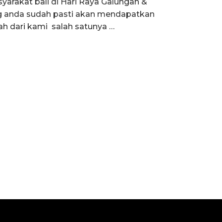
arakat bali di Hari Raya Galungan &
g anda sudah pasti akan mendapatkan
h dari kami salah satunya …