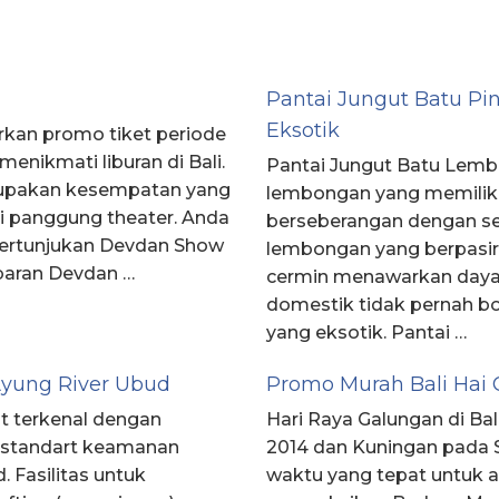
Pantai Jungut Batu P
Eksotik
rkan promo tiket periode
enikmati liburan di Bali.
Pantai Jungut Batu Lemb
upakan kesempatan yang
lembongan yang memiliki 
di panggung theater. Anda
berseberangan dengan sel
pertunjukan Devdan Show
lembongan yang berpasir p
ebaran Devdan …
cermin menawarkan daya
domestik tidak pernah 
yang eksotik. Pantai …
Ayung River Ubud
Promo Murah Bali Hai 
t terkenal dengan
Hari Raya Galungan di Ba
i standart keamanan
2014 dan Kuningan pada
. Fasilitas untuk
waktu yang tepat untuk a