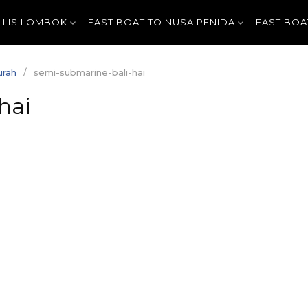
GILIS LOMBOK
FAST BOAT TO NUSA PENIDA
FAST BOA
urah
semi-submarine-bali-hai
hai