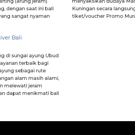
fting (arung jeram)
menyaksikan Budaya Masy
g, dengan saat ini bali
Kuningan secara langsun
u yang sangat nyaman
tiket/voucher Promo Mura
ver Bali
ing di sungai ayung Ubud
ayanan terbaik bagi
 ayung sebagai rute
angan alam masih alami,
an melewati jeram
kan dapat menikmati bali