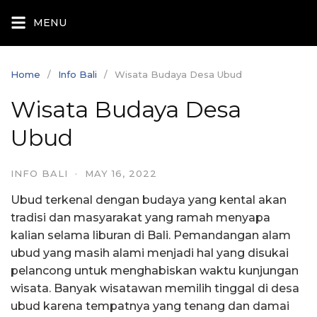
Skip
MENU
to
content
Home
Info Bali
Wisata Budaya Desa Ubud
Wisata Budaya Desa
Ubud
INFO BALI
·
MAY 16, 2022
Ubud terkenal dengan budaya yang kental akan
tradisi dan masyarakat yang ramah menyapa
kalian selama liburan di Bali. Pemandangan alam
ubud yang masih alami menjadi hal yang disukai
pelancong untuk menghabiskan waktu kunjungan
wisata. Banyak wisatawan memilih tinggal di desa
ubud karena tempatnya yang tenang dan damai