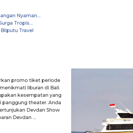
ualangan Nyaman…
Surga Tropis…
Bliputu Travel
rkan promo tiket periode
enikmati liburan di Bali.
upakan kesempatan yang
di panggung theater. Anda
pertunjukan Devdan Show
ebaran Devdan …