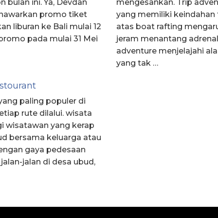
n bulan ini. Ya, Devdan
mengesankan. Trip advent
nawarkan promo tiket
yang memiliki keindahan t
n liburan ke Bali mulai 12
atas boat rafting mengar
 promo pada mulai 31 Mei
jeram menantang adrenali
adventure menjelajahi 
yang tak …
stourant
ang paling populer di
ap rute dilalui. wisata
gi wisatawan yang kerap
bud bersama keluarga atau
 dengan gaya pedesaan
lan-jalan di desa ubud,