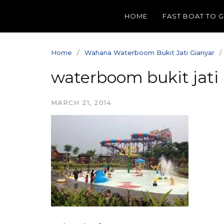
Skip
HOME
FAST BOAT TO 
to
content
Home
Wahana Waterboom Bukit Jati Gianyar
waterboom bukit jati
MARCH 21, 2014