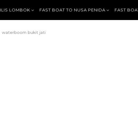
GILIS LOMBOK
FAST BOAT TO NUSA PENIDA
FAST BOA
waterboom bukit jati