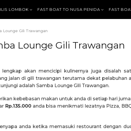
GILIS LOMBOK
FAST BOAT TO NUSA PENIDA
FAST BOA
ba Lounge Gili Trawangan
amba Lounge Gili Trawangan
 lengkap akan mencicipi kulinernya juga disalah s
ng jalan di gili trawangan terutama dekat pelabuha
ikunjungi adalah Samba Lounge Gili Trawangan.
ikan kebebasan makan untuk anda di setiap hari jumat
ar
Rp.135.000
anda bisa menikmati lezatnya Pizza, BBQ S
enyapa anda ketika memasuki restourant dengan du