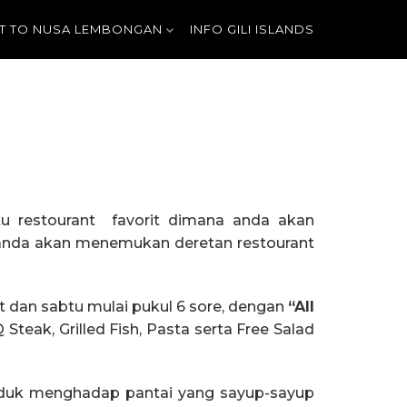
T TO NUSA LEMBONGAN
INFO GILI ISLANDS
atu restourant favorit dimana anda akan
n anda akan menemukan deretan restourant
 dan sabtu mulai pukul 6 sore, dengan
“All
teak, Grilled Fish, Pasta serta Free Salad
duk menghadap pantai yang sayup-sayup