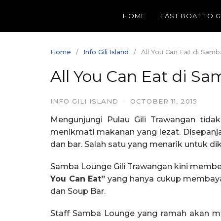
Skip
HOME
FAST BOAT TO 
to
content
Home
Info Gili Island
All You Can Eat di Sam
All You Can Eat di S
INFO GILI ISLAND
·
OCTOBER 11, 2015
Mengunjungi Pulau Gili Trawangan tidak
menikmati makanan yang lezat. Disepanja
dan bar. Salah satu yang menarik untuk d
Samba Lounge Gili Trawangan kini member
You Can Eat”
yang hanya cukup membay
dan Soup Bar.
Staff Samba Lounge yang ramah akan m