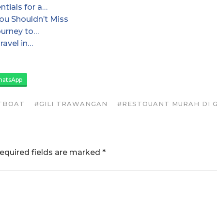
ntials for a…
You Shouldn’t Miss
ourney to…
ravel in…
atsApp
TBOAT
#GILI TRAWANGAN
#RESTOUANT MURAH DI G
equired fields are marked
*