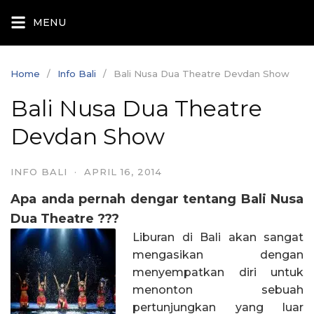
Skip
MENU
to
content
Home
Info Bali
Bali Nusa Dua Theatre Devdan Show
Bali Nusa Dua Theatre
Devdan Show
INFO BALI
·
APRIL 16, 2014
Apa anda pernah dengar tentang Bali Nusa
Dua Theatre ???
Liburan di Bali akan sangat
mengasikan dengan
menyempatkan diri untuk
menonton sebuah
pertunjungkan yang luar