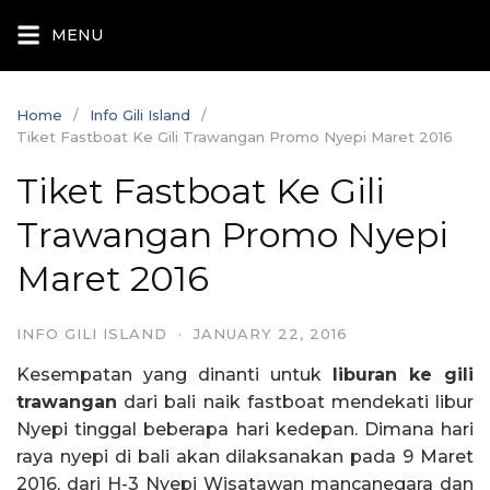
Skip
MENU
to
content
Home
Info Gili Island
Tiket Fastboat Ke Gili Trawangan Promo Nyepi Maret 2016
Tiket Fastboat Ke Gili
Trawangan Promo Nyepi
Maret 2016
INFO GILI ISLAND
·
JANUARY 22, 2016
Kesempatan yang dinanti untuk
liburan ke gili
trawangan
dari bali naik fastboat mendekati libur
Nyepi tinggal beberapa hari kedepan. Dimana hari
raya nyepi di bali akan dilaksanakan pada 9 Maret
2016, dari H-3 Nyepi Wisatawan mancanegara dan